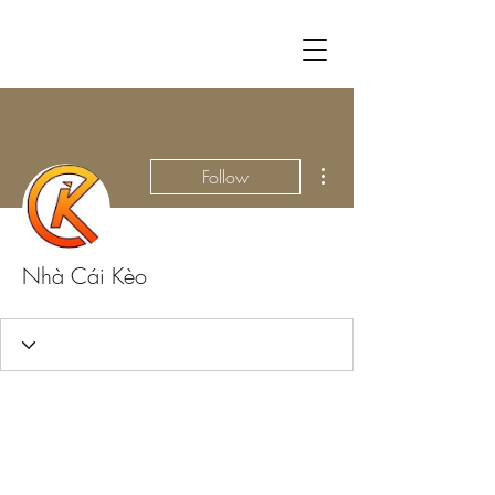
More actions
Follow
Nhà Cái Kèo